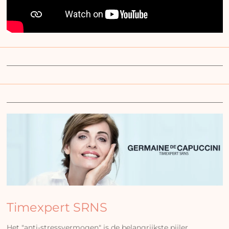
Timexpert SRNS
Het "anti-stressvermogen" is de belangrijkste pijler