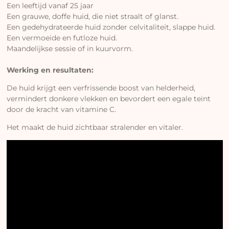
Een leeftijd vanaf 25 jaar
Een grauwe, doffe huid, die niet straalt of glanst.
Een gedehydrateerde huid zonder celvitaliteit, slappe huid.
Een vermoeide en futloze huid.
Maandelijkse sessie of in kuurvorm.
Werking en resultaten:
De huid krijgt een verfrissende boost van helderheid,
vermindert donkere vlekken en bevordert een egale teint
door de kracht van vitamine C.
Het maakt de huid zichtbaar stralender en vitaler.