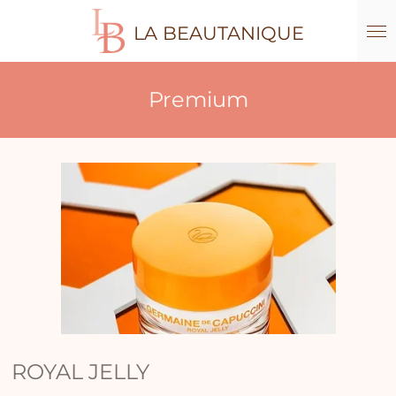
Ga
LA BEAUTANIQUE
direct
naar
de
hoofdinhoud
Premium
ROYAL JELLY