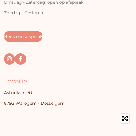
Dinsdag - Zaterdag: open op afspraak
Zondag - Gesloten
Boek een afspraak
I
F
n
a
s
c
t
e
Locatie
a
b
g
o
r
o
Astridlaan 70
a
k
m
8792 Waregem - Desselgem