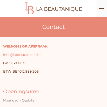
Ga
LA BEAUTANIQUE
direct
naar
de
hoofdinhoud
Contact
WELKOM | OP AFSPRAAK
info@labeautanique.be
0499 60 61 31
BTW BE 1012.999.308
Openingsuren
Maandag - Gesloten