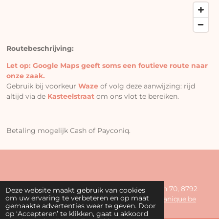
Routebeschrijving:
Let op: Google Maps geeft soms een foutieve route naar
onze zaak.
Gebruik bij voorkeur
Waze
of volg deze aanwijzing: rijd
altijd via de
Kasteelstraat
om ons vlot te bereiken.
Betaling mogelijk Cash of Payconiq.
© 2024 - 2026 La Beautanique - Astridlaan 70, 8792
Deze website maakt gebruik van cookies
om uw ervaring te verbeteren en op maat
Desselgem - 0499 60 61 31-
info@labeautanique.be
gemaakte advertenties weer te geven. Door
op ‘Accepteren’ te klikken, gaat u akkoord