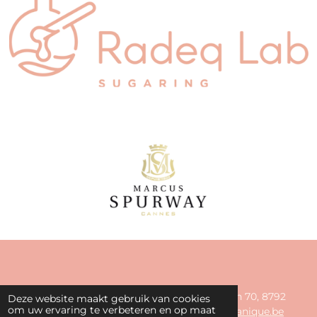
© 2024 - 2026 La Beautanique - Astridlaan 70, 8792
Deze website maakt gebruik van cookies
om uw ervaring te verbeteren en op maat
Desselgem - 0499 60 61 31-
info@labeautanique.be