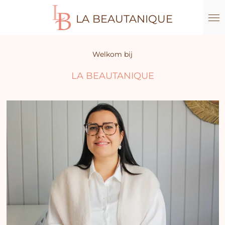
Ga
LA BEAUTANIQUE
direct
naar
de
hoofdinhoud
Welkom bij
LA BEAUTANIQUE