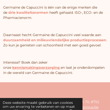
Germaine de Capuccini is één van de enige merken die
de
drie kwaliteitsnormen
heeft gehaald. ISO-, ECO- en de
Pharmacienorm.
Daarnaast hecht Germaine de Capuccini veel waarde aan
duurzaamheid en milieuvriendelijke productieprocessen
.
Zo kun je genieten van schoonheid met een goed gevoel.
Interesse? Boek dan zeker
onze
kennismakingsverzorging
en laat je onderdompelen
in de wereld van Germaine de Capuccini.
© 2024 - 2026 La Beautanique - Astridlaan 70, 8792
Deze website maakt gebruik van cookies
om uw ervaring te verbeteren en op maat
Desselgem - 0499 60 61 31-
info@labeautanique.be